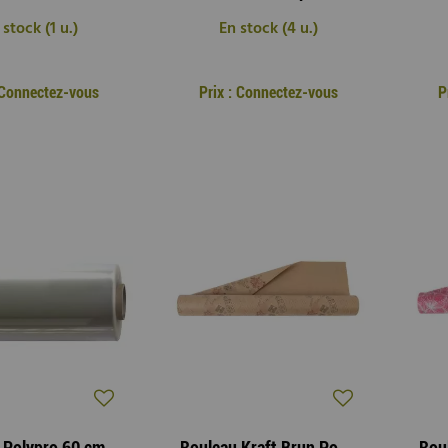
 stock (1 u.)
En stock (4 u.)
: Connectez-vous
Prix : Connectez-vous
P
Rouleau Polypro 60 cm x 120 m Neutre 40µ
Rouleau Kraft Brun Posta 0,70x40m