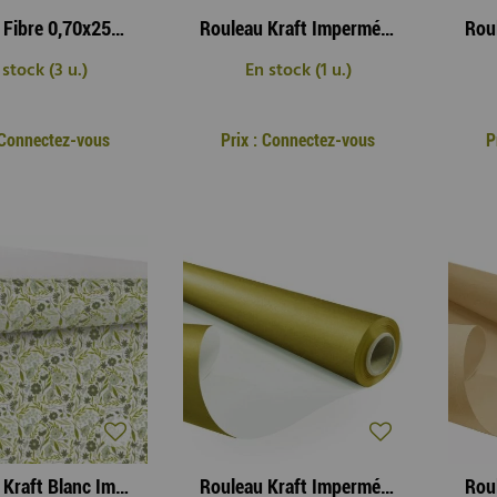
Rouleau Fibre 0,70x25m Candyfloss Jaune Citron
Rouleau Kraft Imperméable Brun 0,79 x 25m Naturel
 stock (3 u.)
En stock (1 u.)
: Connectez-vous
Prix : Connectez-vous
P
Rouleau Kraft Blanc Imperméable Soline 0,79x25m Vert
Rouleau Kraft Imperméable 0,79x25m Or