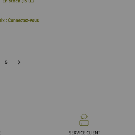
En stock (15 u.)
rix : Connectez-vous
5
E
SERVICE CLIENT