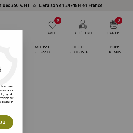
te dès 350 € HT
Livraison en 24/48H en France
0
0
FAVORIS
ACCÈS PRO
PANIER
MOUSSE
DÉCO
BONS
ARIAGE
FLORALE
FLEURISTE
PLANS
s
ligatoires,
onnaissance
balayage de
 valable sur
t moment en
OUT