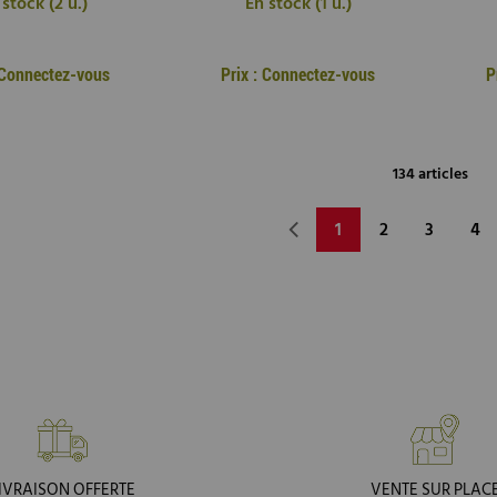
 stock (2 u.)
En stock (1 u.)
: Connectez-vous
Prix : Connectez-vous
P
134 articles
1
2
3
4
IVRAISON OFFERTE
VENTE SUR PLAC