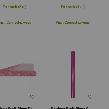
En stock (2 u.)
En stock (3 u.)
rix : Connectez-vous
Prix : Connectez-vous
Rouleau Kraft Blanc Doria 0,70x40m Cyclamen
Rouleau Kraft Blanc 0,80x40m Fushia/Lilas