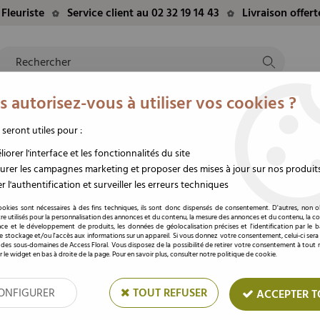
Fleuriste
Service client au 02 32 19 14 43
Livraison offer
 autorisez-vous à utiliser vos cookies ?
NTS
EVÈNEMENTS
FLEURS/PLANTES
DEUIL
M
TE
DU MOMENT
STABILISÉES
FUNÉRAIRE
 seront utiles pour :
iorer l'interface et les fonctionnalités du site
rer les campagnes marketing et proposer des mises à jour sur nos produit
Rouleaux papier fleuriste
r l'authentification et surveiller les erreurs techniques
ookies sont nécessaires à des fins techniques, ils sont donc dispensés de consentement. D'autres, non ob
re utilisés pour la personnalisation des annonces et du contenu, la mesure des annonces et du contenu, la c
nce et le développement de produits, les données de géolocalisation précises et l'identification par le 
 le stockage et/ou l'accès aux informations sur un appareil. Si vous donnez votre consentement, celui-ci sera
 des sous-domaines de Access Floral. Vous disposez de la possibilité de retirer votre consentement à tou
r le widget en bas à droite de la page. Pour en savoir plus, consulter notre politique de cookie.
ONFIGURER
TOUT REFUSER
ACCEPTER T