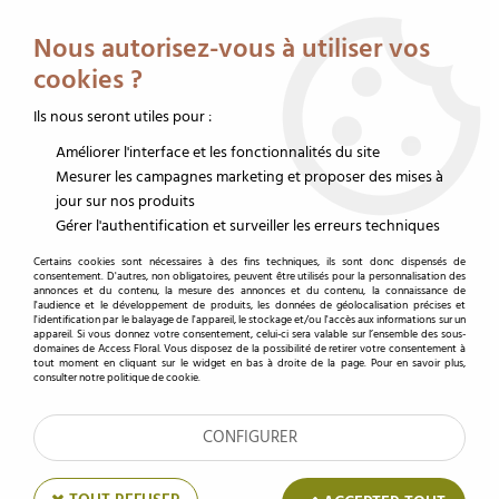
Service client au 02 32 19 14 43
Livraison offerte dès 350 € HT
Nous autorisez-vous à utiliser vos
0
cookies ?
Ils nous seront utiles pour :
Améliorer l'interface et les fonctionnalités du site
Accueil
>
Emballages fleurs
>
Rouleaux papier fleuriste
>
Kraft Imprimé
Mesurer les campagnes marketing et proposer des mises à
jour sur nos produits
Kraft Imprimé
Gérer l'authentification et surveiller les erreurs techniques
Certains cookies sont nécessaires à des fins techniques, ils sont donc dispensés de
consentement. D'autres, non obligatoires, peuvent être utilisés pour la personnalisation des
annonces et du contenu, la mesure des annonces et du contenu, la connaissance de
TRIER & FILTRER
l'audience et le développement de produits, les données de géolocalisation précises et
l'identification par le balayage de l'appareil, le stockage et/ou l'accès aux informations sur un
appareil. Si vous donnez votre consentement, celui-ci sera valable sur l’ensemble des sous-
domaines de Access Floral. Vous disposez de la possibilité de retirer votre consentement à
tout moment en cliquant sur le widget en bas à droite de la page. Pour en savoir plus,
consulter notre politique de cookie.
52 articles
CONFIGURER