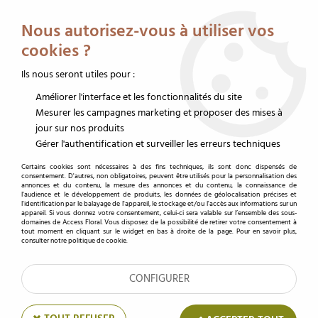
Service client au 02 32 19 14 43
Livraison offerte dès 350 € HT
Nous autorisez-vous à utiliser vos
0
cookies ?
Ils nous seront utiles pour :
Améliorer l'interface et les fonctionnalités du site
Accueil
>
Emballages fleurs
>
Rouleaux papier fleuriste
>
Kraft bi-color recto-verso
Mesurer les campagnes marketing et proposer des mises à
jour sur nos produits
Kraft bi-color recto-verso
Gérer l'authentification et surveiller les erreurs techniques
Certains cookies sont nécessaires à des fins techniques, ils sont donc dispensés de
consentement. D'autres, non obligatoires, peuvent être utilisés pour la personnalisation des
annonces et du contenu, la mesure des annonces et du contenu, la connaissance de
l'audience et le développement de produits, les données de géolocalisation précises et
TRIER & FILTRER
l'identification par le balayage de l'appareil, le stockage et/ou l'accès aux informations sur un
appareil. Si vous donnez votre consentement, celui-ci sera valable sur l’ensemble des sous-
domaines de Access Floral. Vous disposez de la possibilité de retirer votre consentement à
tout moment en cliquant sur le widget en bas à droite de la page. Pour en savoir plus,
consulter notre politique de cookie.
17 articles
CONFIGURER