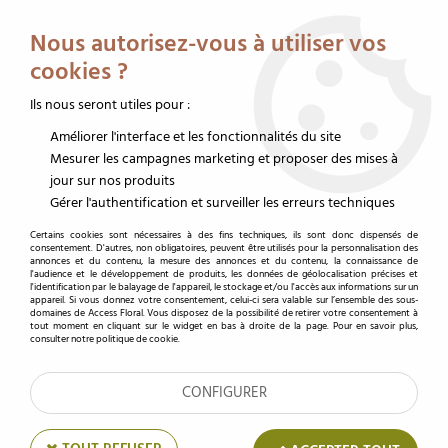
Service client au 02 32 19 14 43
Livraison offerte dès 350 € HT
Nous autorisez-vous à utiliser vos
0
cookies ?
Ils nous seront utiles pour :
Améliorer l'interface et les fonctionnalités du site
Accueil
>
Emballages fleurs
>
Rouleaux papier fleuriste
>
Rouleau fibre déco
>
Rouleau Fibre 0,70x25m Candyfloss Blanc
Mesurer les campagnes marketing et proposer des mises à
jour sur nos produits
Gérer l'authentification et surveiller les erreurs techniques
Certains cookies sont nécessaires à des fins techniques, ils sont donc dispensés de
consentement. D'autres, non obligatoires, peuvent être utilisés pour la personnalisation des
annonces et du contenu, la mesure des annonces et du contenu, la connaissance de
l'audience et le développement de produits, les données de géolocalisation précises et
l'identification par le balayage de l'appareil, le stockage et/ou l'accès aux informations sur un
appareil. Si vous donnez votre consentement, celui-ci sera valable sur l’ensemble des sous-
domaines de Access Floral. Vous disposez de la possibilité de retirer votre consentement à
tout moment en cliquant sur le widget en bas à droite de la page. Pour en savoir plus,
consulter notre politique de cookie.
CONFIGURER