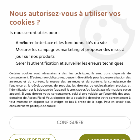
Service client au 02 32 19 14 43
Livraison offerte dès 350 € HT
Nous autorisez-vous à utiliser vos
0
cookies ?
Ils nous seront utiles pour :
Améliorer l'interface et les fonctionnalités du site
Accueil
>
Funéraire
>
Mousse deuil
>
Raquette fleuriste
>
Mousse Raquette
Eychenne All Black 1m Noir ( x 6 )
Mesurer les campagnes marketing et proposer des mises à
jour sur nos produits
Gérer l'authentification et surveiller les erreurs techniques
Certains cookies sont nécessaires à des fins techniques, ils sont donc dispensés de
consentement. D'autres, non obligatoires, peuvent être utilisés pour la personnalisation des
annonces et du contenu, la mesure des annonces et du contenu, la connaissance de
l'audience et le développement de produits, les données de géolocalisation précises et
l'identification par le balayage de l'appareil, le stockage et/ou l'accès aux informations sur un
appareil. Si vous donnez votre consentement, celui-ci sera valable sur l’ensemble des sous-
domaines de Access Floral. Vous disposez de la possibilité de retirer votre consentement à
tout moment en cliquant sur le widget en bas à droite de la page. Pour en savoir plus,
consulter notre politique de cookie.
CONFIGURER