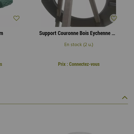
0m
Support Couronne Bois Eychenne H150 ( x 3 )
En stock (2 u.)
us
Prix : Connectez-vous