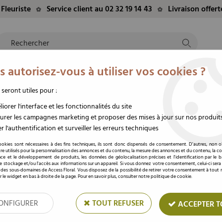
Fleuriste
Service client au 02 32 19 14 43
Livraison offer
 autorisez-vous à utiliser vos cookies ?
NTS
EVÈNEMENTS
FLEURS/PLANTES
DEUIL
M
TE
DU MOMENT
STABILISÉES
FUNÉRAIRE
 seront utiles pour :
ingle Tête Diamant 5mm ( x 12 )
iorer l'interface et les fonctionnalités du site
rer les campagnes marketing et proposer des mises à jour sur nos produit
r l'authentification et surveiller les erreurs techniques
Epingle Tête Diamant
ookies sont nécessaires à des fins techniques, ils sont donc dispensés de consentement. D'autres, non ob
re utilisés pour la personnalisation des annonces et du contenu, la mesure des annonces et du contenu, la c
nce et le développement de produits, les données de géolocalisation précises et l'identification par le 
Soyez le premier à donner votre av
 le stockage et/ou l'accès aux informations sur un appareil. Si vous donnez votre consentement, celui-ci sera
 des sous-domaines de Access Floral. Vous disposez de la possibilité de retirer votre consentement à tou
Prix : Connectez
r le widget en bas à droite de la page. Pour en savoir plus, consulter notre politique de cookie.
ONFIGURER
TOUT REFUSER
ACCEPTER T
Réf. :
41-62381
Épingle avec tête diamant sur tige flex