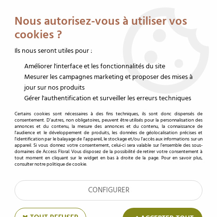
Service client au 02 32 19 14 43
Livraison offerte dès 350 € HT
Nous autorisez-vous à utiliser vos
0
cookies ?
Ils nous seront utiles pour :
Améliorer l'interface et les fonctionnalités du site
Accueil
>
Funéraire
>
Mousse deuil
Mesurer les campagnes marketing et proposer des mises à
jour sur nos produits
Mousse deuil
Gérer l'authentification et surveiller les erreurs techniques
Access Floral met à votre disposition une gamme complète de
Certains cookies sont nécessaires à des fins techniques, ils sont donc dispensés de
mousses deuil adaptées aux besoins des fleuristes professionnels.
consentement. D'autres, non obligatoires, peuvent être utilisés pour la personnalisation des
annonces et du contenu, la mesure des annonces et du contenu, la connaissance de
Que vous soyez à la recherche d’une mousse cœur, d’une
mousse
l'audience et le développement de produits, les données de géolocalisation précises et
l'identification par le balayage de l'appareil, le stockage et/ou l'accès aux informations sur un
couronne
, d’une
mousse coussin rond
ou d’une
mousse croix
, vous
appareil. Si vous donnez votre consentement, celui-ci sera valable sur l’ensemble des sous-
trouverez chez nous des supports floraux de qualité, pensés pour
domaines de Access Floral. Vous disposez de la possibilité de retirer votre consentement à
tout moment en cliquant sur le widget en bas à droite de la page. Pour en savoir plus,
réaliser vos compositions funéraires avec élégance !
consulter notre politique de cookie.
Découvrez nos mousses deuil
CONFIGURER