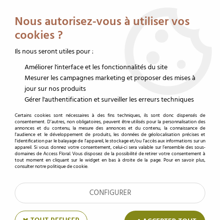
Service client au 02 32 19 14 43
Livraison offerte dès 350 € HT
Nous autorisez-vous à utiliser vos
0
cookies ?
Ils nous seront utiles pour :
Améliorer l'interface et les fonctionnalités du site
Accueil
>
Emballages fleurs
>
Emballage cône
>
Cone bouquet
Mesurer les campagnes marketing et proposer des mises à
jour sur nos produits
Cône bouquet
Gérer l'authentification et surveiller les erreurs techniques
Certains cookies sont nécessaires à des fins techniques, ils sont donc dispensés de
consentement. D'autres, non obligatoires, peuvent être utilisés pour la personnalisation des
annonces et du contenu, la mesure des annonces et du contenu, la connaissance de
TRIER & FILTRER
l'audience et le développement de produits, les données de géolocalisation précises et
l'identification par le balayage de l'appareil, le stockage et/ou l'accès aux informations sur un
appareil. Si vous donnez votre consentement, celui-ci sera valable sur l’ensemble des sous-
domaines de Access Floral. Vous disposez de la possibilité de retirer votre consentement à
tout moment en cliquant sur le widget en bas à droite de la page. Pour en savoir plus,
consulter notre politique de cookie.
23 articles
CONFIGURER