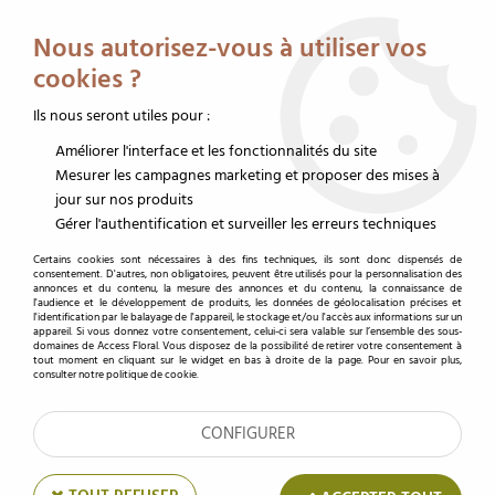
Service client au 02 32 19 14 43
Livraison offerte dès 350 € HT
Nous autorisez-vous à utiliser vos
0
cookies ?
Ils nous seront utiles pour :
Améliorer l'interface et les fonctionnalités du site
Accueil
>
Emballages fleurs
>
Emballage cône
>
Cone bouquet
>
Poche
Bouquet Ballad 50x35x10 Blanc ( x 50 )
Mesurer les campagnes marketing et proposer des mises à
jour sur nos produits
Gérer l'authentification et surveiller les erreurs techniques
Certains cookies sont nécessaires à des fins techniques, ils sont donc dispensés de
consentement. D'autres, non obligatoires, peuvent être utilisés pour la personnalisation des
annonces et du contenu, la mesure des annonces et du contenu, la connaissance de
l'audience et le développement de produits, les données de géolocalisation précises et
l'identification par le balayage de l'appareil, le stockage et/ou l'accès aux informations sur un
appareil. Si vous donnez votre consentement, celui-ci sera valable sur l’ensemble des sous-
domaines de Access Floral. Vous disposez de la possibilité de retirer votre consentement à
tout moment en cliquant sur le widget en bas à droite de la page. Pour en savoir plus,
consulter notre politique de cookie.
CONFIGURER