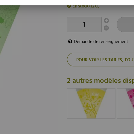
En stock (12 u.)
Demande de renseignement
POUR VOIR LES TARIFS, J
2 autres modèles dis