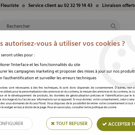
Fleuriste
Service client au 02 32 19 14 43
Livraison offer
 autorisez-vous à utiliser vos cookies ?
NTS
EVÈNEMENTS
FLEURS/PLANTES
DEUIL
M
TE
DU MOMENT
STABILISÉES
FUNÉRAIRE
 seront utiles pour :
uquet Happy Birds 54x35x10 Vert ( x 50 )
iorer l'interface et les fonctionnalités du site
rer les campagnes marketing et proposer des mises à jour sur nos produit
r l'authentification et surveiller les erreurs techniques
Poche Bouquet Happy 
ookies sont nécessaires à des fins techniques, ils sont donc dispensés de consentement. D'autres, non ob
re utilisés pour la personnalisation des annonces et du contenu, la mesure des annonces et du contenu, la c
nce et le développement de produits, les données de géolocalisation précises et l'identification par le 
Soyez le premier à donner votre av
 le stockage et/ou l'accès aux informations sur un appareil. Si vous donnez votre consentement, celui-ci sera
 des sous-domaines de Access Floral. Vous disposez de la possibilité de retirer votre consentement à tou
Prix : Connectez
r le widget en bas à droite de la page. Pour en savoir plus, consulter notre politique de cookie.
ONFIGURER
TOUT REFUSER
ACCEPTER T
Réf. :
G.3432
Poche à bouquet imprimé