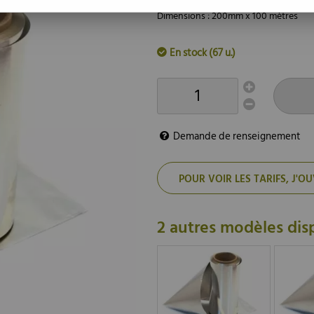
Dimensions : 200mm x 100 mètres
En stock (67 u.)
Demande de renseignement
POUR VOIR LES TARIFS, J
2 autres modèles dis