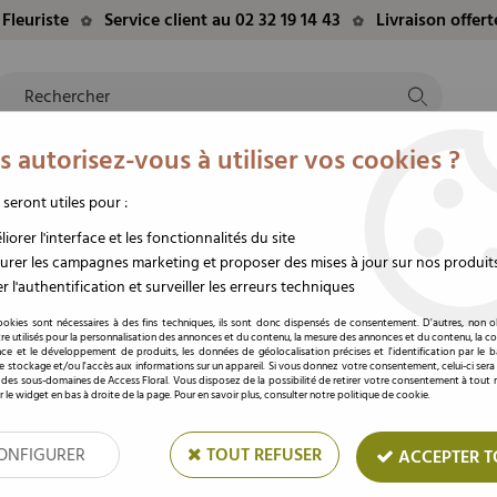
Fleuriste
Service client au 02 32 19 14 43
Livraison offer
 autorisez-vous à utiliser vos cookies ?
NTS
EVÈNEMENTS
FLEURS/PLANTES
DEUIL
M
TE
DU MOMENT
STABILISÉES
FUNÉRAIRE
 seront utiles pour :
x 100m
iorer l'interface et les fonctionnalités du site
rer les campagnes marketing et proposer des mises à jour sur nos produit
r l'authentification et surveiller les erreurs techniques
Aluminium 200mm x
ookies sont nécessaires à des fins techniques, ils sont donc dispensés de consentement. D'autres, non ob
re utilisés pour la personnalisation des annonces et du contenu, la mesure des annonces et du contenu, la c
nce et le développement de produits, les données de géolocalisation précises et l'identification par le 
Soyez le premier à donner votre av
 le stockage et/ou l'accès aux informations sur un appareil. Si vous donnez votre consentement, celui-ci sera
 des sous-domaines de Access Floral. Vous disposez de la possibilité de retirer votre consentement à tou
Prix : Connectez
r le widget en bas à droite de la page. Pour en savoir plus, consulter notre politique de cookie.
ONFIGURER
TOUT REFUSER
ACCEPTER T
Réf. :
AC200
Rouleau de papier aluminium à utilise