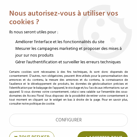
Service client au 02 32 19 14 43
Livraison offerte dès 350 € HT
Nous autorisez-vous à utiliser vos
0
cookies ?
Ils nous seront utiles pour :
Améliorer l'interface et les fonctionnalités du site
Accueil
>
Fleurs/Plantes Stabilisé
>
Rose Stabilisée Standard Rose Pâle ( x 6 )
Mesurer les campagnes marketing et proposer des mises à
jour sur nos produits
Gérer l'authentification et surveiller les erreurs techniques
Certains cookies sont nécessaires à des fins techniques, ils sont donc dispensés de
consentement. D'autres, non obligatoires, peuvent être utilisés pour la personnalisation des
annonces et du contenu, la mesure des annonces et du contenu, la connaissance de
l'audience et le développement de produits, les données de géolocalisation précises et
l'identification par le balayage de l'appareil, le stockage et/ou l'accès aux informations sur un
appareil. Si vous donnez votre consentement, celui-ci sera valable sur l’ensemble des sous-
domaines de Access Floral. Vous disposez de la possibilité de retirer votre consentement à
tout moment en cliquant sur le widget en bas à droite de la page. Pour en savoir plus,
consulter notre politique de cookie.
CONFIGURER