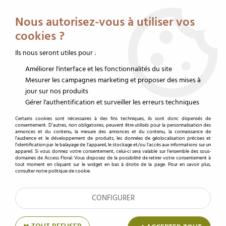
Service client au 02 32 19 14 43
Livraison offerte dès 350 € HT
Nous autorisez-vous à utiliser vos
0
cookies ?
Ils nous seront utiles pour :
Améliorer l'interface et les fonctionnalités du site
Accueil
>
Fleurs/Plantes Stabilisé
>
Rose Stabilisée Standard Lilas ( x 6 )
Mesurer les campagnes marketing et proposer des mises à
jour sur nos produits
Gérer l'authentification et surveiller les erreurs techniques
Certains cookies sont nécessaires à des fins techniques, ils sont donc dispensés de
consentement. D'autres, non obligatoires, peuvent être utilisés pour la personnalisation des
annonces et du contenu, la mesure des annonces et du contenu, la connaissance de
l'audience et le développement de produits, les données de géolocalisation précises et
l'identification par le balayage de l'appareil, le stockage et/ou l'accès aux informations sur un
appareil. Si vous donnez votre consentement, celui-ci sera valable sur l’ensemble des sous-
domaines de Access Floral. Vous disposez de la possibilité de retirer votre consentement à
tout moment en cliquant sur le widget en bas à droite de la page. Pour en savoir plus,
consulter notre politique de cookie.
CONFIGURER