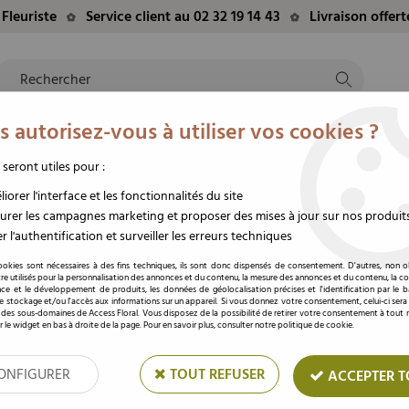
Fleuriste
Service client au 02 32 19 14 43
Livraison offer
 autorisez-vous à utiliser vos cookies ?
NTS
EVÈNEMENTS
FLEURS/PLANTES
DEUIL
M
TE
DU MOMENT
STABILISÉES
FUNÉRAIRE
 seront utiles pour :
 x 12 )
iorer l'interface et les fonctionnalités du site
rer les campagnes marketing et proposer des mises à jour sur nos produit
r l'authentification et surveiller les erreurs techniques
Pic Bois "Que l'amour"
ookies sont nécessaires à des fins techniques, ils sont donc dispensés de consentement. D'autres, non ob
re utilisés pour la personnalisation des annonces et du contenu, la mesure des annonces et du contenu, la c
nce et le développement de produits, les données de géolocalisation précises et l'identification par le 
Soyez le premier à donner votre av
 le stockage et/ou l'accès aux informations sur un appareil. Si vous donnez votre consentement, celui-ci sera
 des sous-domaines de Access Floral. Vous disposez de la possibilité de retirer votre consentement à tou
Prix : Connectez
r le widget en bas à droite de la page. Pour en savoir plus, consulter notre politique de cookie.
ONFIGURER
TOUT REFUSER
ACCEPTER T
Réf. :
22NG2382-A3
Pic en bois pour la décoration de vos