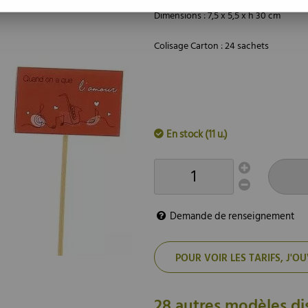
Dimensions : 7,5 x 5,5 x h 30 cm
Colisage Carton : 24 sachets
En stock (11 u.)
Demande de renseignement
POUR VOIR LES TARIFS, J
28 autres modèles di