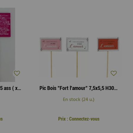
Pic Bois "Je t'aime" 6x6 H25 ass ( x 12 )
Pic Bois "Fort l'amour" 7,5x5,5 H30 ass ( x 12 )
En stock (24 u.)
us
Prix : Connectez-vous