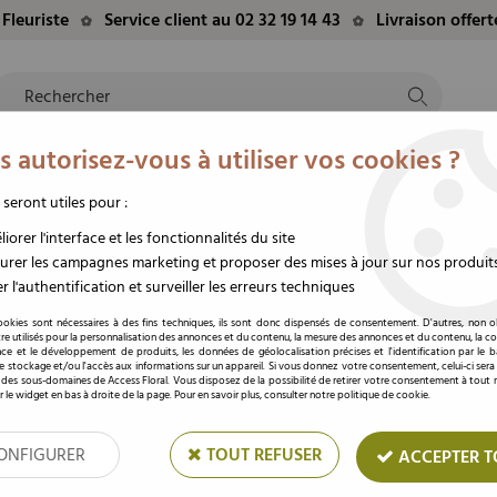
Fleuriste
Service client au 02 32 19 14 43
Livraison offer
 autorisez-vous à utiliser vos cookies ?
NTS
EVÈNEMENTS
FLEURS/PLANTES
DEUIL
M
TE
DU MOMENT
STABILISÉES
FUNÉRAIRE
 seront utiles pour :
iorer l'interface et les fonctionnalités du site
rer les campagnes marketing et proposer des mises à jour sur nos produit
r l'authentification et surveiller les erreurs techniques
Pic Bois Crayon 8,5 H2
ookies sont nécessaires à des fins techniques, ils sont donc dispensés de consentement. D'autres, non ob
re utilisés pour la personnalisation des annonces et du contenu, la mesure des annonces et du contenu, la c
nce et le développement de produits, les données de géolocalisation précises et l'identification par le 
Soyez le premier à donner votre av
 le stockage et/ou l'accès aux informations sur un appareil. Si vous donnez votre consentement, celui-ci sera
 des sous-domaines de Access Floral. Vous disposez de la possibilité de retirer votre consentement à tou
Prix : Connectez
r le widget en bas à droite de la page. Pour en savoir plus, consulter notre politique de cookie.
ONFIGURER
TOUT REFUSER
ACCEPTER T
Réf. :
18NG1367
Pic en bois pour la décoration de vos