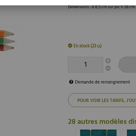
Dimensions : d 8,5 cm sur pic h 26 cm
En stock (23 u.)
Demande de renseignement
POUR VOIR LES TARIFS, J
28 autres modèles di