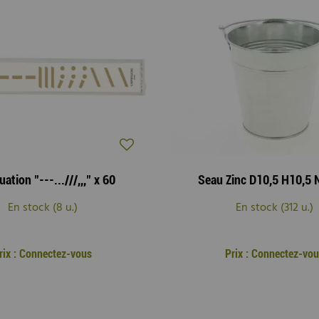
ation "---...///,,," x 60
Seau Zinc D10,5 H10,5 
En stock (8 u.)
En stock (312 u.)
rix : Connectez-vous
Prix : Connectez-vo