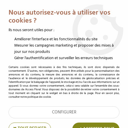
Service client au 02 32 19 14 43
Livraison offerte dès 350 € HT
Nous autorisez-vous à utiliser vos
0
cookies ?
Ils nous seront utiles pour :
Améliorer l'interface et les fonctionnalités du site
Accueil
>
Décoration
>
Objets art floral
>
Perles de pluie
>
Perles de Puie
2,5L Rouge
Mesurer les campagnes marketing et proposer des mises à
jour sur nos produits
Gérer l'authentification et surveiller les erreurs techniques
Certains cookies sont nécessaires à des fins techniques, ils sont donc dispensés de
consentement. D'autres, non obligatoires, peuvent être utilisés pour la personnalisation des
annonces et du contenu, la mesure des annonces et du contenu, la connaissance de
l'audience et le développement de produits, les données de géolocalisation précises et
l'identification par le balayage de l'appareil, le stockage et/ou l'accès aux informations sur un
appareil. Si vous donnez votre consentement, celui-ci sera valable sur l’ensemble des sous-
domaines de Access Floral. Vous disposez de la possibilité de retirer votre consentement à
tout moment en cliquant sur le widget en bas à droite de la page. Pour en savoir plus,
consulter notre politique de cookie.
CONFIGURER