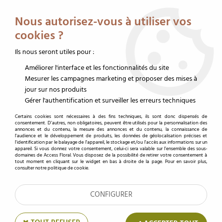
Service client au 02 32 19 14 43
Livraison offerte dès 350 € HT
Nous autorisez-vous à utiliser vos
0
cookies ?
Ils nous seront utiles pour :
Améliorer l'interface et les fonctionnalités du site
Accueil
>
Décoration
>
Objets art floral
>
Perles de pluie
>
Perles de Pluie
2,5L Rose
Mesurer les campagnes marketing et proposer des mises à
jour sur nos produits
Gérer l'authentification et surveiller les erreurs techniques
Certains cookies sont nécessaires à des fins techniques, ils sont donc dispensés de
consentement. D'autres, non obligatoires, peuvent être utilisés pour la personnalisation des
annonces et du contenu, la mesure des annonces et du contenu, la connaissance de
l'audience et le développement de produits, les données de géolocalisation précises et
l'identification par le balayage de l'appareil, le stockage et/ou l'accès aux informations sur un
appareil. Si vous donnez votre consentement, celui-ci sera valable sur l’ensemble des sous-
domaines de Access Floral. Vous disposez de la possibilité de retirer votre consentement à
tout moment en cliquant sur le widget en bas à droite de la page. Pour en savoir plus,
consulter notre politique de cookie.
CONFIGURER