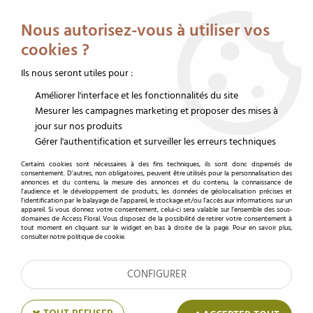
Service client au 02 32 19 14 43
Livraison offerte dès 350 € HT
Nous autorisez-vous à utiliser vos
0
cookies ?
Ils nous seront utiles pour :
Améliorer l'interface et les fonctionnalités du site
Accueil
>
Évènements du moment
>
Fête des Mères
>
Emballages fête des mères
Mesurer les campagnes marketing et proposer des mises à
jour sur nos produits
Emballages fête des mères
Gérer l'authentification et surveiller les erreurs techniques
Certains cookies sont nécessaires à des fins techniques, ils sont donc dispensés de
consentement. D'autres, non obligatoires, peuvent être utilisés pour la personnalisation des
annonces et du contenu, la mesure des annonces et du contenu, la connaissance de
l'audience et le développement de produits, les données de géolocalisation précises et
TRIER & FILTRER
l'identification par le balayage de l'appareil, le stockage et/ou l'accès aux informations sur un
appareil. Si vous donnez votre consentement, celui-ci sera valable sur l’ensemble des sous-
domaines de Access Floral. Vous disposez de la possibilité de retirer votre consentement à
tout moment en cliquant sur le widget en bas à droite de la page. Pour en savoir plus,
consulter notre politique de cookie.
Aucune correspondance trouvée
CONFIGURER