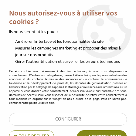
Service client au 02 32 19 14 43
Livraison offerte dès 350 € HT
Nous autorisez-vous à utiliser vos
0
cookies ?
Ils nous seront utiles pour :
Améliorer l'interface et les fonctionnalités du site
Accueil
>
Évènements du moment
>
Fête des Grands-Mères
Mesurer les campagnes marketing et proposer des mises à
jour sur nos produits
Fête des Grands-Mères
Gérer l'authentification et surveiller les erreurs techniques
Certains cookies sont nécessaires à des fins techniques, ils sont donc dispensés de
consentement. D'autres, non obligatoires, peuvent être utilisés pour la personnalisation des
annonces et du contenu, la mesure des annonces et du contenu, la connaissance de
TRIER & FILTRER
l'audience et le développement de produits, les données de géolocalisation précises et
l'identification par le balayage de l'appareil, le stockage et/ou l'accès aux informations sur un
appareil. Si vous donnez votre consentement, celui-ci sera valable sur l’ensemble des sous-
domaines de Access Floral. Vous disposez de la possibilité de retirer votre consentement à
tout moment en cliquant sur le widget en bas à droite de la page. Pour en savoir plus,
consulter notre politique de cookie.
8 articles
CONFIGURER