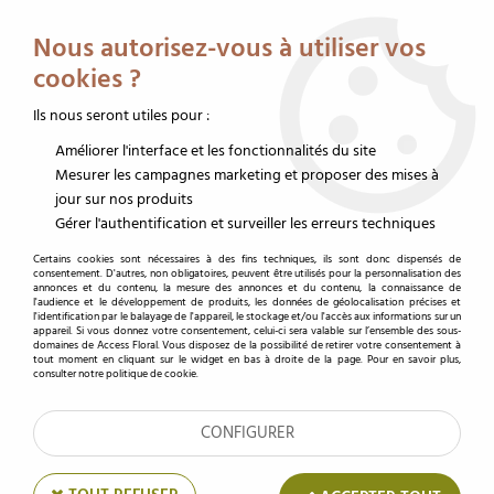
Service client au 02 32 19 14 43
Livraison offerte dès 350 € HT
Nous autorisez-vous à utiliser vos
0
cookies ?
Ils nous seront utiles pour :
Améliorer l'interface et les fonctionnalités du site
Accueil
>
Décoration
>
Ruban fleuriste
>
Bolduc fleuriste
>
Bolduc Mat Dune
10mm x 250m Ecru
Mesurer les campagnes marketing et proposer des mises à
jour sur nos produits
Gérer l'authentification et surveiller les erreurs techniques
Certains cookies sont nécessaires à des fins techniques, ils sont donc dispensés de
consentement. D'autres, non obligatoires, peuvent être utilisés pour la personnalisation des
annonces et du contenu, la mesure des annonces et du contenu, la connaissance de
l'audience et le développement de produits, les données de géolocalisation précises et
l'identification par le balayage de l'appareil, le stockage et/ou l'accès aux informations sur un
appareil. Si vous donnez votre consentement, celui-ci sera valable sur l’ensemble des sous-
domaines de Access Floral. Vous disposez de la possibilité de retirer votre consentement à
tout moment en cliquant sur le widget en bas à droite de la page. Pour en savoir plus,
consulter notre politique de cookie.
CONFIGURER