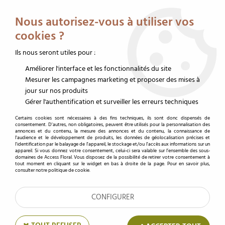
Service client au 02 32 19 14 43
Livraison offerte dès 350 € HT
Nous autorisez-vous à utiliser vos
0
cookies ?
Ils nous seront utiles pour :
Améliorer l'interface et les fonctionnalités du site
Accueil
>
Contenants fleuriste
>
Vase pour fleuriste
>
Vase verre
>
Vase verre transparent
Mesurer les campagnes marketing et proposer des mises à
jour sur nos produits
Vase verre transparent
Gérer l'authentification et surveiller les erreurs techniques
Certains cookies sont nécessaires à des fins techniques, ils sont donc dispensés de
consentement. D'autres, non obligatoires, peuvent être utilisés pour la personnalisation des
annonces et du contenu, la mesure des annonces et du contenu, la connaissance de
l'audience et le développement de produits, les données de géolocalisation précises et
TRIER & FILTRER
l'identification par le balayage de l'appareil, le stockage et/ou l'accès aux informations sur un
appareil. Si vous donnez votre consentement, celui-ci sera valable sur l’ensemble des sous-
domaines de Access Floral. Vous disposez de la possibilité de retirer votre consentement à
tout moment en cliquant sur le widget en bas à droite de la page. Pour en savoir plus,
consulter notre politique de cookie.
21 articles
CONFIGURER