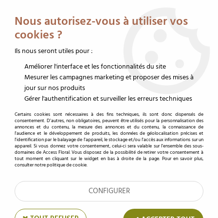
Service client au 02 32 19 14 43
Livraison offerte dès 350 € HT
Nous autorisez-vous à utiliser vos
0
cookies ?
Ils nous seront utiles pour :
Améliorer l'interface et les fonctionnalités du site
Accueil
>
Contenants fleuriste
>
Vase pour fleuriste
>
Vase verre
>
Sphère verre
Mesurer les campagnes marketing et proposer des mises à
jour sur nos produits
Sphère verre suspension et fiole
Gérer l'authentification et surveiller les erreurs techniques
Certains cookies sont nécessaires à des fins techniques, ils sont donc dispensés de
consentement. D'autres, non obligatoires, peuvent être utilisés pour la personnalisation des
annonces et du contenu, la mesure des annonces et du contenu, la connaissance de
l'audience et le développement de produits, les données de géolocalisation précises et
TRIER & FILTRER
l'identification par le balayage de l'appareil, le stockage et/ou l'accès aux informations sur un
appareil. Si vous donnez votre consentement, celui-ci sera valable sur l’ensemble des sous-
domaines de Access Floral. Vous disposez de la possibilité de retirer votre consentement à
tout moment en cliquant sur le widget en bas à droite de la page. Pour en savoir plus,
consulter notre politique de cookie.
3 articles
CONFIGURER