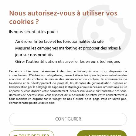
Service client au 02 32 19 14 43
Livraison offerte dès 350 € HT
Nous autorisez-vous à utiliser vos
0
cookies ?
Ils nous seront utiles pour :
Améliorer l'interface et les fonctionnalités du site
Accueil
>
Accessoires fleuristes
>
Cartes de voeux et étiquettes
>
Carte de voeux
>
Cartes Voeux Como "Merci" ( x 10 )
Mesurer les campagnes marketing et proposer des mises à
jour sur nos produits
Gérer l'authentification et surveiller les erreurs techniques
Certains cookies sont nécessaires à des fins techniques, ils sont donc dispensés de
consentement. D'autres, non obligatoires, peuvent être utilisés pour la personnalisation des
annonces et du contenu, la mesure des annonces et du contenu, la connaissance de
l'audience et le développement de produits, les données de géolocalisation précises et
l'identification par le balayage de l'appareil, le stockage et/ou l'accès aux informations sur un
appareil. Si vous donnez votre consentement, celui-ci sera valable sur l’ensemble des sous-
domaines de Access Floral. Vous disposez de la possibilité de retirer votre consentement à
tout moment en cliquant sur le widget en bas à droite de la page. Pour en savoir plus,
consulter notre politique de cookie.
CONFIGURER