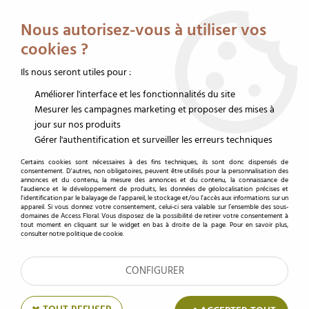
Service client au 02 32 19 14 43
Livraison offerte dès 350 € HT
Nous autorisez-vous à utiliser vos
0
cookies ?
Ils nous seront utiles pour :
Améliorer l'interface et les fonctionnalités du site
Accueil
>
Accessoires fleuristes
>
Cartes de voeux et étiquettes
>
Carte de voeux
>
Carte Lacrima "En Pensée avec Vous" ( x 10 )
Mesurer les campagnes marketing et proposer des mises à
jour sur nos produits
Gérer l'authentification et surveiller les erreurs techniques
Certains cookies sont nécessaires à des fins techniques, ils sont donc dispensés de
consentement. D'autres, non obligatoires, peuvent être utilisés pour la personnalisation des
annonces et du contenu, la mesure des annonces et du contenu, la connaissance de
l'audience et le développement de produits, les données de géolocalisation précises et
l'identification par le balayage de l'appareil, le stockage et/ou l'accès aux informations sur un
appareil. Si vous donnez votre consentement, celui-ci sera valable sur l’ensemble des sous-
domaines de Access Floral. Vous disposez de la possibilité de retirer votre consentement à
tout moment en cliquant sur le widget en bas à droite de la page. Pour en savoir plus,
consulter notre politique de cookie.
CONFIGURER