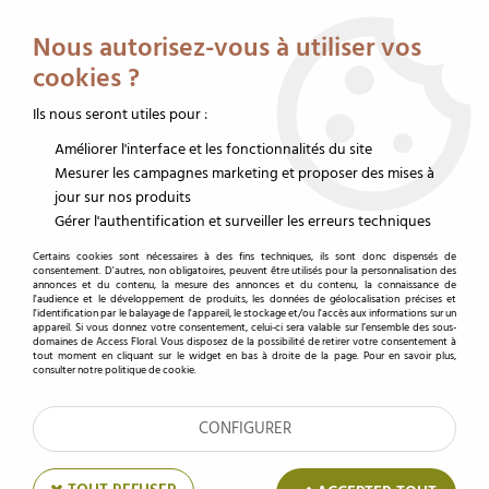
Service client au 02 32 19 14 43
Livraison offerte dès 350 € HT
Nous autorisez-vous à utiliser vos
0
cookies ?
Ils nous seront utiles pour :
Améliorer l'interface et les fonctionnalités du site
Accueil
>
Accessoires fleuristes
>
Cartes de voeux et étiquettes
>
Carte de voeux
>
Carte de mariage
Mesurer les campagnes marketing et proposer des mises à
jour sur nos produits
Fleur carte de mariage
Gérer l'authentification et surveiller les erreurs techniques
Certains cookies sont nécessaires à des fins techniques, ils sont donc dispensés de
Fleur carte de mariage
consentement. D'autres, non obligatoires, peuvent être utilisés pour la personnalisation des
annonces et du contenu, la mesure des annonces et du contenu, la connaissance de
l'audience et le développement de produits, les données de géolocalisation précises et
l'identification par le balayage de l'appareil, le stockage et/ou l'accès aux informations sur un
appareil. Si vous donnez votre consentement, celui-ci sera valable sur l’ensemble des sous-
domaines de Access Floral. Vous disposez de la possibilité de retirer votre consentement à
tout moment en cliquant sur le widget en bas à droite de la page. Pour en savoir plus,
consulter notre politique de cookie.
TRIER & FILTRER
CONFIGURER
10 articles