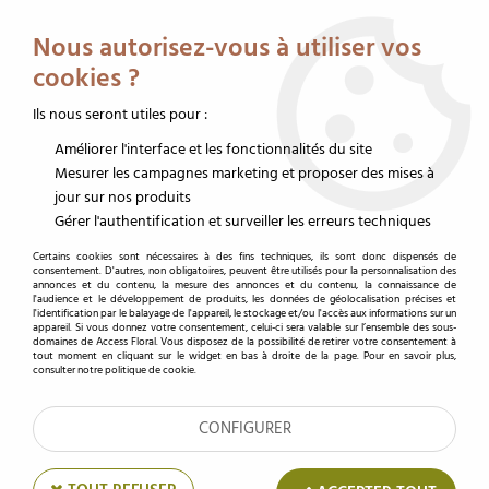
Service client au 02 32 19 14 43
Livraison offerte dès 350 € HT
Nous autorisez-vous à utiliser vos
0
cookies ?
Ils nous seront utiles pour :
Améliorer l'interface et les fonctionnalités du site
Accueil
>
Accessoires fleuristes
>
Matériel magasin
Mesurer les campagnes marketing et proposer des mises à
jour sur nos produits
Matériel fleuriste magasin
Gérer l'authentification et surveiller les erreurs techniques
Certains cookies sont nécessaires à des fins techniques, ils sont donc dispensés de
consentement. D'autres, non obligatoires, peuvent être utilisés pour la personnalisation des
annonces et du contenu, la mesure des annonces et du contenu, la connaissance de
TRIER & FILTRER
l'audience et le développement de produits, les données de géolocalisation précises et
l'identification par le balayage de l'appareil, le stockage et/ou l'accès aux informations sur un
appareil. Si vous donnez votre consentement, celui-ci sera valable sur l’ensemble des sous-
domaines de Access Floral. Vous disposez de la possibilité de retirer votre consentement à
tout moment en cliquant sur le widget en bas à droite de la page. Pour en savoir plus,
consulter notre politique de cookie.
7 articles
CONFIGURER