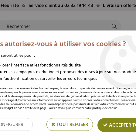
Fleuriste
Service client au 02 32 19 14 43
Livraison offer
 autorisez-vous à utiliser vos cookies ?
NTS
EVÈNEMENTS
FLEURS/PLANTES
DEUIL
M
TE
DU MOMENT
STABILISÉES
FUNÉRAIRE
 seront utiles pour :
e Eprouvette Acrylique D1,6 H10 ( x 100 )
iorer l'interface et les fonctionnalités du site
rer les campagnes marketing et proposer des mises à jour sur nos produit
r l'authentification et surveiller les erreurs techniques
Tube Eprouvette Acryl
ookies sont nécessaires à des fins techniques, ils sont donc dispensés de consentement. D'autres, non ob
re utilisés pour la personnalisation des annonces et du contenu, la mesure des annonces et du contenu, la c
nce et le développement de produits, les données de géolocalisation précises et l'identification par le 
Soyez le premier à donner votre av
 le stockage et/ou l'accès aux informations sur un appareil. Si vous donnez votre consentement, celui-ci sera
 des sous-domaines de Access Floral. Vous disposez de la possibilité de retirer votre consentement à tou
Prix : Connectez
r le widget en bas à droite de la page. Pour en savoir plus, consulter notre politique de cookie.
ONFIGURER
TOUT REFUSER
ACCEPTER T
Réf. :
45-00001
Dimensions: 16 mm x 100 mm