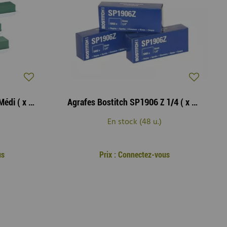
Mousse Brique Table Déco Médi ( x 4 )
Agrafes Bostitch SP1906 Z 1/4 ( x 5000 )
En stock (48 u.)
us
Prix : Connectez-vous