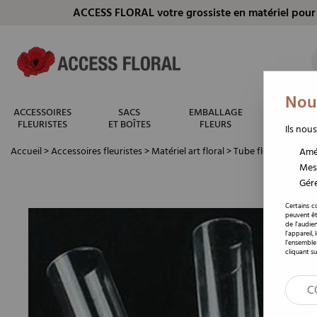
ACCESS FLORAL votre grossiste en matériel pour 
Nous
ACCESSOIRES
SACS
EMBALLAGE
CONTENA
FLEURISTES
ET BOÎTES
FLEURS
FLEURIS
Ils nous
Accueil
>
Accessoires fleuristes
>
Matériel art floral
>
Tube fleuriste
>
Tub
Amél
Mesu
Gére
Certains c
peuvent êt
de l'audie
l'appareil,
l’ensemble
cliquant su
C