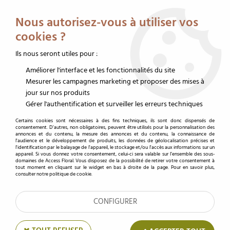
Service client au 02 32 19 14 43
Livraison offerte dès 350 € HT
Nous autorisez-vous à utiliser vos
0
cookies ?
Ils nous seront utiles pour :
Améliorer l'interface et les fonctionnalités du site
Accueil
>
sous-page 2
Mesurer les campagnes marketing et proposer des mises à
jour sur nos produits
sous-page 2
Gérer l'authentification et surveiller les erreurs techniques
Certains cookies sont nécessaires à des fins techniques, ils sont donc dispensés de
consentement. D'autres, non obligatoires, peuvent être utilisés pour la personnalisation des
annonces et du contenu, la mesure des annonces et du contenu, la connaissance de
l'audience et le développement de produits, les données de géolocalisation précises et
l'identification par le balayage de l'appareil, le stockage et/ou l'accès aux informations sur un
appareil. Si vous donnez votre consentement, celui-ci sera valable sur l’ensemble des sous-
domaines de Access Floral. Vous disposez de la possibilité de retirer votre consentement à
tout moment en cliquant sur le widget en bas à droite de la page. Pour en savoir plus,
consulter notre politique de cookie.
PAIEMENT EN LIGNE
LIVRAISON OFFERTE
100% SÉCURISÉ
DÈS 350 € HT
CONFIGURER