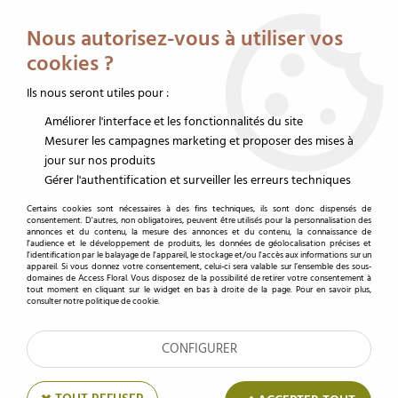
Service client au 02 32 19 14 43
Livraison offerte dès 350 € HT
Nous autorisez-vous à utiliser vos
0
cookies ?
Ils nous seront utiles pour :
Améliorer l'interface et les fonctionnalités du site
Accueil
>
Contenants fleuriste
>
Jardinière
>
Jardinière zinc
>
Set de 2
Jardinières Zinc Rectangles Vache
Mesurer les campagnes marketing et proposer des mises à
jour sur nos produits
Gérer l'authentification et surveiller les erreurs techniques
Certains cookies sont nécessaires à des fins techniques, ils sont donc dispensés de
consentement. D'autres, non obligatoires, peuvent être utilisés pour la personnalisation des
annonces et du contenu, la mesure des annonces et du contenu, la connaissance de
l'audience et le développement de produits, les données de géolocalisation précises et
l'identification par le balayage de l'appareil, le stockage et/ou l'accès aux informations sur un
appareil. Si vous donnez votre consentement, celui-ci sera valable sur l’ensemble des sous-
domaines de Access Floral. Vous disposez de la possibilité de retirer votre consentement à
tout moment en cliquant sur le widget en bas à droite de la page. Pour en savoir plus,
consulter notre politique de cookie.
CONFIGURER