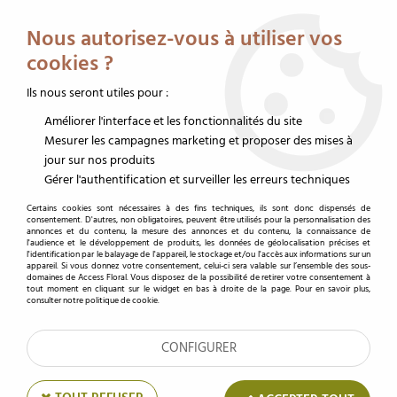
Service client au 02 32 19 14 43
Livraison offerte dès 350 € HT
Nous autorisez-vous à utiliser vos
0
cookies ?
Ils nous seront utiles pour :
Améliorer l'interface et les fonctionnalités du site
Accueil
>
Décoration
>
Fleurs Séchées et bois
>
Sachet Wood Buttons D3-
7cm ass Violet ( x 30 )
Mesurer les campagnes marketing et proposer des mises à
jour sur nos produits
Gérer l'authentification et surveiller les erreurs techniques
Certains cookies sont nécessaires à des fins techniques, ils sont donc dispensés de
consentement. D'autres, non obligatoires, peuvent être utilisés pour la personnalisation des
annonces et du contenu, la mesure des annonces et du contenu, la connaissance de
l'audience et le développement de produits, les données de géolocalisation précises et
l'identification par le balayage de l'appareil, le stockage et/ou l'accès aux informations sur un
appareil. Si vous donnez votre consentement, celui-ci sera valable sur l’ensemble des sous-
domaines de Access Floral. Vous disposez de la possibilité de retirer votre consentement à
tout moment en cliquant sur le widget en bas à droite de la page. Pour en savoir plus,
consulter notre politique de cookie.
CONFIGURER