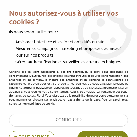
Service client au 02 32 19 14 43
Livraison offerte dès 350 € HT
Nous autorisez-vous à utiliser vos
0
cookies ?
Ils nous seront utiles pour :
Améliorer l'interface et les fonctionnalités du site
Accueil
>
Sacs et boîtes
>
Sac kraft
>
Sac Kraft Cadoc 13x13x13 Kraft ( x 10 )
Mesurer les campagnes marketing et proposer des mises à
jour sur nos produits
Gérer l'authentification et surveiller les erreurs techniques
Certains cookies sont nécessaires à des fins techniques, ils sont donc dispensés de
consentement. D'autres, non obligatoires, peuvent être utilisés pour la personnalisation des
annonces et du contenu, la mesure des annonces et du contenu, la connaissance de
l'audience et le développement de produits, les données de géolocalisation précises et
l'identification par le balayage de l'appareil, le stockage et/ou l'accès aux informations sur un
appareil. Si vous donnez votre consentement, celui-ci sera valable sur l’ensemble des sous-
domaines de Access Floral. Vous disposez de la possibilité de retirer votre consentement à
tout moment en cliquant sur le widget en bas à droite de la page. Pour en savoir plus,
consulter notre politique de cookie.
CONFIGURER