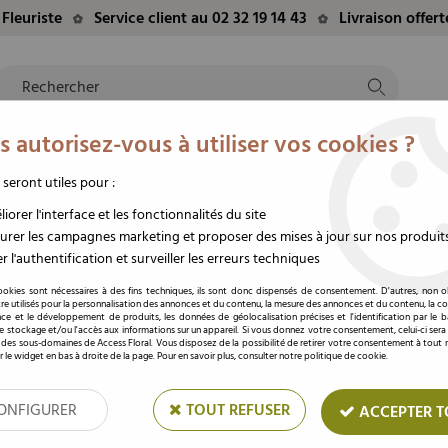
Fleuriste
Service client au 02 32 19 14 43
Livraison offer
 autorisez-vous à utiliser vos cookies ?
NTS
EVÈNEMENTS
FLEURS/PLANTES
DEUIL
M
TE
DU MOMENT
STABILISÉES
FUNÉRAIRE
 seront utiles pour :
nza Jaune
iorer l'interface et les fonctionnalités du site
rer les campagnes marketing et proposer des mises à jour sur nos produit
r l'authentification et surveiller les erreurs techniques
Ruban Macao 38mm x
ookies sont nécessaires à des fins techniques, ils sont donc dispensés de consentement. D'autres, non ob
re utilisés pour la personnalisation des annonces et du contenu, la mesure des annonces et du contenu, la c
nce et le développement de produits, les données de géolocalisation précises et l'identification par le 
Soyez le premier à donner votre av
 le stockage et/ou l'accès aux informations sur un appareil. Si vous donnez votre consentement, celui-ci sera
 des sous-domaines de Access Floral. Vous disposez de la possibilité de retirer votre consentement à tou
Prix : Connectez
r le widget en bas à droite de la page. Pour en savoir plus, consulter notre politique de cookie.
ONFIGURER
TOUT REFUSER
ACCEPTER T
Réf. :
1393-25
Ruban en organza pour la décoration