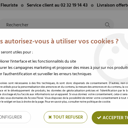
Fleuriste
Service client au 02 32 19 14 43
Livraison offer
 autorisez-vous à utiliser vos cookies ?
NTS
EVÈNEMENTS
FLEURS/PLANTES
DEUIL
M
TE
DU MOMENT
STABILISÉES
FUNÉRAIRE
 seront utiles pour :
Jaune
iorer l'interface et les fonctionnalités du site
rer les campagnes marketing et proposer des mises à jour sur nos produit
r l'authentification et surveiller les erreurs techniques
Ruban Gros Grain 2
ookies sont nécessaires à des fins techniques, ils sont donc dispensés de consentement. D'autres, non ob
re utilisés pour la personnalisation des annonces et du contenu, la mesure des annonces et du contenu, la c
nce et le développement de produits, les données de géolocalisation précises et l'identification par le 
Soyez le premier à donner votre av
 le stockage et/ou l'accès aux informations sur un appareil. Si vous donnez votre consentement, celui-ci sera
 des sous-domaines de Access Floral. Vous disposez de la possibilité de retirer votre consentement à tou
Prix : Connectez
r le widget en bas à droite de la page. Pour en savoir plus, consulter notre politique de cookie.
ONFIGURER
TOUT REFUSER
ACCEPTER T
Réf. :
2011 61
Ruban à pois pour la décoration de v