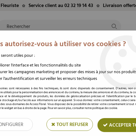
Fleuriste
Service client au 02 32 19 14 43
Livraison offer
 autorisez-vous à utiliser vos cookies ?
NTS
EVÈNEMENTS
FLEURS/PLANTES
DEUIL
M
TE
DU MOMENT
STABILISÉES
FUNÉRAIRE
 seront utiles pour :
éco
>
Rouleau Fibre Mazzo 60cm x 25m Orange
iorer l'interface et les fonctionnalités du site
rer les campagnes marketing et proposer des mises à jour sur nos produit
r l'authentification et surveiller les erreurs techniques
Rouleau Fibre Mazzo
ookies sont nécessaires à des fins techniques, ils sont donc dispensés de consentement. D'autres, non ob
re utilisés pour la personnalisation des annonces et du contenu, la mesure des annonces et du contenu, la c
nce et le développement de produits, les données de géolocalisation précises et l'identification par le 
Soyez le premier à donner votre av
 le stockage et/ou l'accès aux informations sur un appareil. Si vous donnez votre consentement, celui-ci sera
 des sous-domaines de Access Floral. Vous disposez de la possibilité de retirer votre consentement à tou
Prix : Connectez
r le widget en bas à droite de la page. Pour en savoir plus, consulter notre politique de cookie.
ONFIGURER
TOUT REFUSER
ACCEPTER T
Réf. :
4068013
Fibre