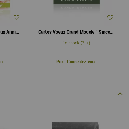
Cartes Voeux Brillant "Joyeux Anniversaire" ( x 10 )
Cartes Voeux Grand Modèle " Sincères Condoléances " ( x 10 )
En stock (3 u.)
us
Prix : Connectez-vous