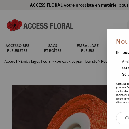
ACCESS FLORAL votre grossiste en matériel pour 
Nous
ACCESSOIRES
SACS
EMBALLAGE
CONTENA
FLEURISTES
ET BOÎTES
FLEURS
FLEURIS
Ils nous
Accueil
>
Emballages fleurs
>
Rouleaux papier fleuriste
>
Rouleau fibre d
Amél
Mesu
Gére
Certains c
peuvent êt
de l'audie
l'appareil,
l’ensemble
cliquant su
C