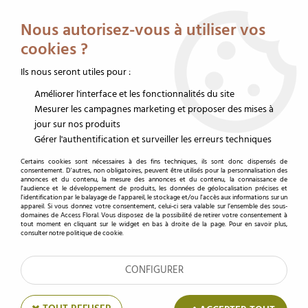
Service client au 02 32 19 14 43
Livraison offerte dès 350 € HT
Nous autorisez-vous à utiliser vos
0
cookies ?
Ils nous seront utiles pour :
Améliorer l'interface et les fonctionnalités du site
Accueil
>
Emballages fleurs
>
Emballage bouquet bulle
>
Rouleaux bulle uni
>
Rouleau Bulle Uni Lucido 0,70x50m Or
Mesurer les campagnes marketing et proposer des mises à
jour sur nos produits
Gérer l'authentification et surveiller les erreurs techniques
Certains cookies sont nécessaires à des fins techniques, ils sont donc dispensés de
consentement. D'autres, non obligatoires, peuvent être utilisés pour la personnalisation des
annonces et du contenu, la mesure des annonces et du contenu, la connaissance de
l'audience et le développement de produits, les données de géolocalisation précises et
l'identification par le balayage de l'appareil, le stockage et/ou l'accès aux informations sur un
appareil. Si vous donnez votre consentement, celui-ci sera valable sur l’ensemble des sous-
domaines de Access Floral. Vous disposez de la possibilité de retirer votre consentement à
tout moment en cliquant sur le widget en bas à droite de la page. Pour en savoir plus,
consulter notre politique de cookie.
CONFIGURER