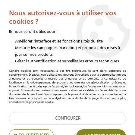
Service client au 02 32 19 14 43
Livraison offerte dès 350 € HT
Nous autorisez-vous à utiliser vos
0
cookies ?
Ils nous seront utiles pour :
Améliorer l'interface et les fonctionnalités du site
Accueil
>
Nouveautés
Mesurer les campagnes marketing et proposer des mises à
jour sur nos produits
Nouveautés
Gérer l'authentification et surveiller les erreurs techniques
Nouveautés
Certains cookies sont nécessaires à des fins techniques, ils sont donc dispensés de
consentement. D'autres, non obligatoires, peuvent être utilisés pour la personnalisation des
annonces et du contenu, la mesure des annonces et du contenu, la connaissance de
l'audience et le développement de produits, les données de géolocalisation précises et
l'identification par le balayage de l'appareil, le stockage et/ou l'accès aux informations sur un
appareil. Si vous donnez votre consentement, celui-ci sera valable sur l’ensemble des sous-
domaines de Access Floral. Vous disposez de la possibilité de retirer votre consentement à
Nouveau
tout moment en cliquant sur le widget en bas à droite de la page. Pour en savoir plus,
consulter notre politique de cookie.
CONFIGURER