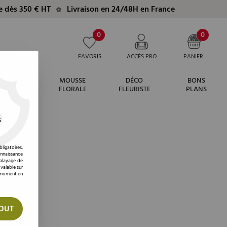
te dès 350 € HT
Livraison en 24/48H en France
0
0
FAVORIS
ACCÈS PRO
PANIER
MOUSSE
DÉCO
BONS
ARIAGE
FLORALE
FLEURISTE
PLANS
s
ligatoires,
onnaissance
balayage de
 valable sur
t moment en
OUT