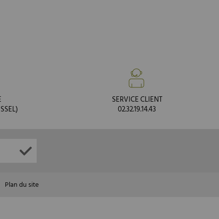
E
SERVICE CLIENT
SSEL)
02.32.19.14.43
Plan du site