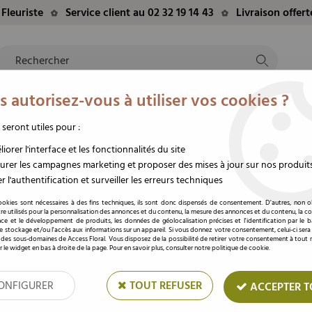
Fleuriste
Service client au 02 32 19 14 43
Livraison offer
 autorisez-vous à utiliser vos cookies ?
NTS
EVÈNEMENTS
FLEURS/PLANTES
DEUIL
M
TE
DU MOMENT
STABILISÉES
FUNÉRAIRE
 seront utiles pour :
iorer l'interface et les fonctionnalités du site
rer les campagnes marketing et proposer des mises à jour sur nos produit
Mousse mouillable
r l'authentification et surveiller les erreurs techniques
ookies sont nécessaires à des fins techniques, ils sont donc dispensés de consentement. D'autres, non ob
re utilisés pour la personnalisation des annonces et du contenu, la mesure des annonces et du contenu, la c
nce et le développement de produits, les données de géolocalisation précises et l'identification par le 
 le stockage et/ou l'accès aux informations sur un appareil. Si vous donnez votre consentement, celui-ci sera
 des sous-domaines de Access Floral. Vous disposez de la possibilité de retirer votre consentement à tou
r le widget en bas à droite de la page. Pour en savoir plus, consulter notre politique de cookie.
ONFIGURER
TOUT REFUSER
ACCEPTER T