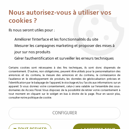
Service client au 02 32 19 14 43
Livraison offerte dès 350 € HT
Nous autorisez-vous à utiliser vos
0
cookies ?
Ils nous seront utiles pour :
Améliorer l'interface et les fonctionnalités du site
Accueil
>
Mousse florale
>
Mousse couleur
>
Mousse coeur
>
Mousse Coeur
D18 Ivoire + Base ( x 2 )
Mesurer les campagnes marketing et proposer des mises à
jour sur nos produits
Gérer l'authentification et surveiller les erreurs techniques
Certains cookies sont nécessaires à des fins techniques, ils sont donc dispensés de
consentement. D'autres, non obligatoires, peuvent être utilisés pour la personnalisation des
annonces et du contenu, la mesure des annonces et du contenu, la connaissance de
l'audience et le développement de produits, les données de géolocalisation précises et
l'identification par le balayage de l'appareil, le stockage et/ou l'accès aux informations sur un
appareil. Si vous donnez votre consentement, celui-ci sera valable sur l’ensemble des sous-
domaines de Access Floral. Vous disposez de la possibilité de retirer votre consentement à
tout moment en cliquant sur le widget en bas à droite de la page. Pour en savoir plus,
consulter notre politique de cookie.
CONFIGURER