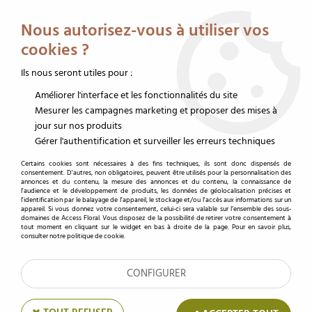
Service client au 02 32 19 14 43
Livraison offerte dès 350 € HT
Nous autorisez-vous à utiliser vos
0
cookies ?
Ils nous seront utiles pour :
Améliorer l'interface et les fonctionnalités du site
Accueil
>
Mousse florale
>
Mousse couleur
>
Bloc mousse
>
Mousse Brique
Rainbow Foam 23x11x8 Gris ( x 4 )
Mesurer les campagnes marketing et proposer des mises à
jour sur nos produits
Gérer l'authentification et surveiller les erreurs techniques
Certains cookies sont nécessaires à des fins techniques, ils sont donc dispensés de
consentement. D'autres, non obligatoires, peuvent être utilisés pour la personnalisation des
annonces et du contenu, la mesure des annonces et du contenu, la connaissance de
l'audience et le développement de produits, les données de géolocalisation précises et
l'identification par le balayage de l'appareil, le stockage et/ou l'accès aux informations sur un
appareil. Si vous donnez votre consentement, celui-ci sera valable sur l’ensemble des sous-
domaines de Access Floral. Vous disposez de la possibilité de retirer votre consentement à
tout moment en cliquant sur le widget en bas à droite de la page. Pour en savoir plus,
consulter notre politique de cookie.
CONFIGURER