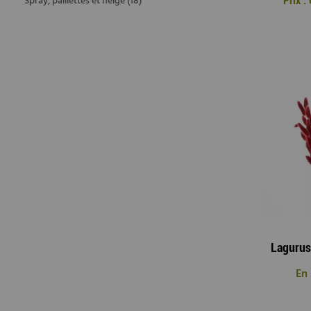
Spray, paillettes et neige (18)
Prix 
En 