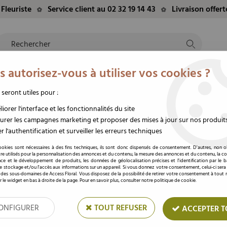
Fleuriste
Service client au 02 32 19 14 43
Livraison offer
 autorisez-vous à utiliser vos cookies ?
NTS
EVÈNEMENTS
FLEURS/PLANTES
DEUIL
M
TE
DU MOMENT
STABILISÉES
FUNÉRAIRE
 seront utiles pour :
iorer l'interface et les fonctionnalités du site
rer les campagnes marketing et proposer des mises à jour sur nos produit
Bouquet fleurs séchées
r l'authentification et surveiller les erreurs techniques
ookies sont nécessaires à des fins techniques, ils sont donc dispensés de consentement. D'autres, non ob
re utilisés pour la personnalisation des annonces et du contenu, la mesure des annonces et du contenu, la c
nce et le développement de produits, les données de géolocalisation précises et l'identification par le 
 le stockage et/ou l'accès aux informations sur un appareil. Si vous donnez votre consentement, celui-ci sera
 des sous-domaines de Access Floral. Vous disposez de la possibilité de retirer votre consentement à tou
r le widget en bas à droite de la page. Pour en savoir plus, consulter notre politique de cookie.
ONFIGURER
TOUT REFUSER
ACCEPTER T