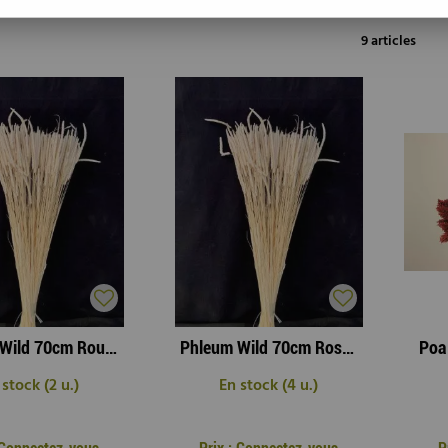
9 articles
Phleum Wild 70cm Rouge ( x 150g )
Phleum Wild 70cm Rose ( x 150g )
 stock (2 u.)
En stock (4 u.)