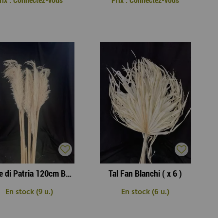
rix : Connectez-vous
Prix : Connectez-vous
Cime di Patria 120cm Blanc ( x 10 )
Tal Fan Blanchi ( x 6 )
En stock (9 u.)
En stock (6 u.)