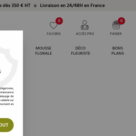
te dès 350 € HT
Livraison en 24/48H en France
0
0
FAVORIS
ACCÈS PRO
PANIER
MOUSSE
DÉCO
BONS
ARIAGE
FLORALE
FLEURISTE
PLANS
s
ligatoires,
onnaissance
balayage de
 valable sur
t moment en
OUT