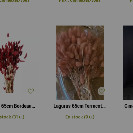
: Connectez-vous
Prix : Connectez-vous
P
Lagurus 65cm Bordeaux ( 100g )
Lagurus 65cm Terracotta ( 100g )
stock (31 u.)
En stock (9 u.)