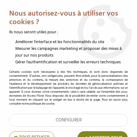
Service client au 02 32 19 14 43
Livraison offerte dès 350 € HT
Nous autorisez-vous à utiliser vos
0
cookies ?
Ils nous seront utiles pour :
Améliorer l'interface et les fonctionnalités du site
Accueil
>
Funéraire
>
Message ruban fleur deuil
>
Lettre "&" x 50
Mesurer les campagnes marketing et proposer des mises à
jour sur nos produits
Gérer l'authentification et surveiller les erreurs techniques
Certains cookies sont nécessaires à des fins techniques, ils sont donc dispensés de
consentement. D'autres, non obligatoires, peuvent être utilisés pour la personnalisation des
annonces et du contenu, la mesure des annonces et du contenu, la connaissance de
l'audience et le développement de produits, les données de géolocalisation précises et
l'identification par le balayage de l'appareil, le stockage et/ou l'accès aux informations sur un
appareil. Si vous donnez votre consentement, celui-ci sera valable sur l’ensemble des sous-
domaines de Access Floral. Vous disposez de la possibilité de retirer votre consentement à
tout moment en cliquant sur le widget en bas à droite de la page. Pour en savoir plus,
consulter notre politique de cookie.
CONFIGURER