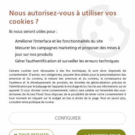
Service client au 02 32 19 14 43
Livraison offerte dès 350 € HT
Nous autorisez-vous à utiliser vos
0
cookies ?
Ils nous seront utiles pour :
Améliorer l'interface et les fonctionnalités du site
Accueil
>
Décoration
>
Fil de fer
>
Fil Déco Laqué 0,50mm x 50m Bleu
Mesurer les campagnes marketing et proposer des mises à
jour sur nos produits
Gérer l'authentification et surveiller les erreurs techniques
Certains cookies sont nécessaires à des fins techniques, ils sont donc dispensés de
consentement. D'autres, non obligatoires, peuvent être utilisés pour la personnalisation des
annonces et du contenu, la mesure des annonces et du contenu, la connaissance de
l'audience et le développement de produits, les données de géolocalisation précises et
l'identification par le balayage de l'appareil, le stockage et/ou l'accès aux informations sur un
appareil. Si vous donnez votre consentement, celui-ci sera valable sur l’ensemble des sous-
domaines de Access Floral. Vous disposez de la possibilité de retirer votre consentement à
tout moment en cliquant sur le widget en bas à droite de la page. Pour en savoir plus,
consulter notre politique de cookie.
CONFIGURER