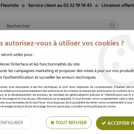
Fleuriste
Service client au 02 32 19 14 43
Livraison offer
 autorisez-vous à utiliser vos cookies ?
NTS
EVÈNEMENTS
FLEURS/PLANTES
DEUIL
M
TE
DU MOMENT
STABILISÉES
FUNÉRAIRE
 seront utiles pour :
iorer l'interface et les fonctionnalités du site
rer les campagnes marketing et proposer des mises à jour sur nos produit
r l'authentification et surveiller les erreurs techniques
Fil Alu Plat 1mm x 10
ookies sont nécessaires à des fins techniques, ils sont donc dispensés de consentement. D'autres, non ob
re utilisés pour la personnalisation des annonces et du contenu, la mesure des annonces et du contenu, la c
nce et le développement de produits, les données de géolocalisation précises et l'identification par le 
Soyez le premier à donner votre av
 le stockage et/ou l'accès aux informations sur un appareil. Si vous donnez votre consentement, celui-ci sera
 des sous-domaines de Access Floral. Vous disposez de la possibilité de retirer votre consentement à tou
Prix : Connectez
r le widget en bas à droite de la page. Pour en savoir plus, consulter notre politique de cookie.
ONFIGURER
TOUT REFUSER
ACCEPTER T
Réf. :
1928-20
Résistant, facile à travailler et à tr