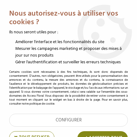
Service client au 02 32 19 14 43
Livraison offerte dès 350 € HT
Nous autorisez-vous à utiliser vos
0
cookies ?
Ils nous seront utiles pour :
Améliorer l'interface et les fonctionnalités du site
Accueil
>
Funéraire
>
Message ruban fleur deuil
>
Expression "CHERE" x 60
Mesurer les campagnes marketing et proposer des mises à
jour sur nos produits
Gérer l'authentification et surveiller les erreurs techniques
Certains cookies sont nécessaires à des fins techniques, ils sont donc dispensés de
consentement. D'autres, non obligatoires, peuvent être utilisés pour la personnalisation des
annonces et du contenu, la mesure des annonces et du contenu, la connaissance de
l'audience et le développement de produits, les données de géolocalisation précises et
l'identification par le balayage de l'appareil, le stockage et/ou l'accès aux informations sur un
appareil. Si vous donnez votre consentement, celui-ci sera valable sur l’ensemble des sous-
domaines de Access Floral. Vous disposez de la possibilité de retirer votre consentement à
tout moment en cliquant sur le widget en bas à droite de la page. Pour en savoir plus,
consulter notre politique de cookie.
CONFIGURER