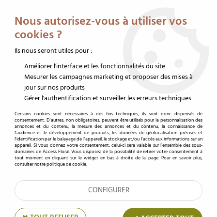
Service client au 02 32 19 14 43
Livraison offerte dès 350 € HT
Nous autorisez-vous à utiliser vos
0
cookies ?
Ils nous seront utiles pour :
Améliorer l'interface et les fonctionnalités du site
Accueil
>
Décoration
>
Sable et Pierres
>
Cailloux décoratifs
Mesurer les campagnes marketing et proposer des mises à
jour sur nos produits
Cailloux décoratif pour vase
Gérer l'authentification et surveiller les erreurs techniques
Certains cookies sont nécessaires à des fins techniques, ils sont donc dispensés de
consentement. D'autres, non obligatoires, peuvent être utilisés pour la personnalisation des
annonces et du contenu, la mesure des annonces et du contenu, la connaissance de
TRIER & FILTRER
l'audience et le développement de produits, les données de géolocalisation précises et
l'identification par le balayage de l'appareil, le stockage et/ou l'accès aux informations sur un
appareil. Si vous donnez votre consentement, celui-ci sera valable sur l’ensemble des sous-
domaines de Access Floral. Vous disposez de la possibilité de retirer votre consentement à
tout moment en cliquant sur le widget en bas à droite de la page. Pour en savoir plus,
consulter notre politique de cookie.
15 articles
CONFIGURER