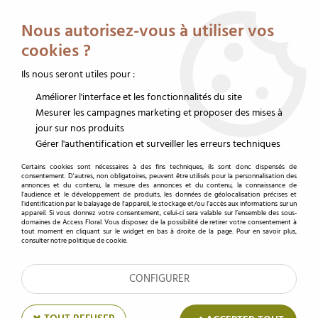
Service client au 02 32 19 14 43
Livraison offerte dès 350 € HT
Nous autorisez-vous à utiliser vos
0
cookies ?
Ils nous seront utiles pour :
Améliorer l'interface et les fonctionnalités du site
Accueil
>
Contenants fleuriste
>
Cache-pot de fleur
>
Cache pot verre
>
Cube Verre 7x7 H8 Gris
Mesurer les campagnes marketing et proposer des mises à
jour sur nos produits
Gérer l'authentification et surveiller les erreurs techniques
Certains cookies sont nécessaires à des fins techniques, ils sont donc dispensés de
consentement. D'autres, non obligatoires, peuvent être utilisés pour la personnalisation des
annonces et du contenu, la mesure des annonces et du contenu, la connaissance de
l'audience et le développement de produits, les données de géolocalisation précises et
l'identification par le balayage de l'appareil, le stockage et/ou l'accès aux informations sur un
appareil. Si vous donnez votre consentement, celui-ci sera valable sur l’ensemble des sous-
domaines de Access Floral. Vous disposez de la possibilité de retirer votre consentement à
tout moment en cliquant sur le widget en bas à droite de la page. Pour en savoir plus,
consulter notre politique de cookie.
CONFIGURER