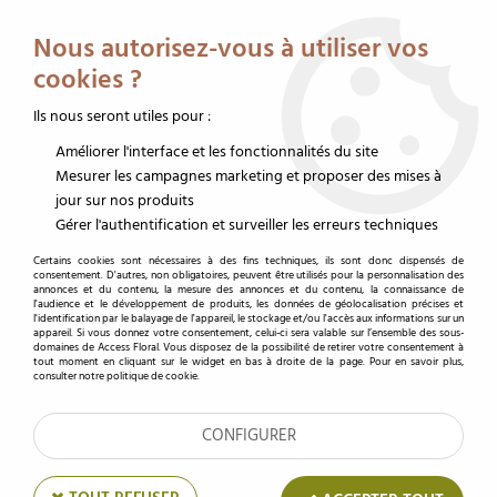
Service client au 02 32 19 14 43
Livraison offerte dès 350 € HT
Nous autorisez-vous à utiliser vos
0
cookies ?
Ils nous seront utiles pour :
Améliorer l'interface et les fonctionnalités du site
Accueil
>
Contenants fleuriste
>
Corbeille fleuriste
>
Corbeille en osier
>
Coupe Zinc Feuille D14,5 H9
Mesurer les campagnes marketing et proposer des mises à
jour sur nos produits
Gérer l'authentification et surveiller les erreurs techniques
Certains cookies sont nécessaires à des fins techniques, ils sont donc dispensés de
consentement. D'autres, non obligatoires, peuvent être utilisés pour la personnalisation des
annonces et du contenu, la mesure des annonces et du contenu, la connaissance de
l'audience et le développement de produits, les données de géolocalisation précises et
l'identification par le balayage de l'appareil, le stockage et/ou l'accès aux informations sur un
appareil. Si vous donnez votre consentement, celui-ci sera valable sur l’ensemble des sous-
domaines de Access Floral. Vous disposez de la possibilité de retirer votre consentement à
tout moment en cliquant sur le widget en bas à droite de la page. Pour en savoir plus,
consulter notre politique de cookie.
CONFIGURER