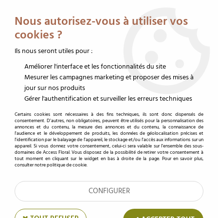
Service client au 02 32 19 14 43
Livraison offerte dès 350 € HT
Nous autorisez-vous à utiliser vos
0
cookies ?
Ils nous seront utiles pour :
Améliorer l'interface et les fonctionnalités du site
Accueil
>
Décoration
>
Ruban fleuriste
>
Corde Coton Coquille 10mm x 10m
Blanc
Mesurer les campagnes marketing et proposer des mises à
jour sur nos produits
Gérer l'authentification et surveiller les erreurs techniques
Certains cookies sont nécessaires à des fins techniques, ils sont donc dispensés de
consentement. D'autres, non obligatoires, peuvent être utilisés pour la personnalisation des
annonces et du contenu, la mesure des annonces et du contenu, la connaissance de
l'audience et le développement de produits, les données de géolocalisation précises et
l'identification par le balayage de l'appareil, le stockage et/ou l'accès aux informations sur un
appareil. Si vous donnez votre consentement, celui-ci sera valable sur l’ensemble des sous-
domaines de Access Floral. Vous disposez de la possibilité de retirer votre consentement à
tout moment en cliquant sur le widget en bas à droite de la page. Pour en savoir plus,
consulter notre politique de cookie.
CONFIGURER