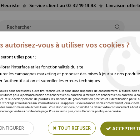
Fleuriste
Service client au 02 32 19 14 43
Livraison offer
 autorisez-vous à utiliser vos cookies ?
NTS
EVÈNEMENTS
FLEURS/PLANTES
DEUIL
M
TE
DU MOMENT
STABILISÉES
FUNÉRAIRE
 seront utiles pour :
iorer l'interface et les fonctionnalités du site
rer les campagnes marketing et proposer des mises à jour sur nos produit
ons Générales d’Utilisation du service E-rés
r l'authentification et surveiller les erreurs techniques
ookies sont nécessaires à des fins techniques, ils sont donc dispensés de consentement. D'autres, non ob
re utilisés pour la personnalisation des annonces et du contenu, la mesure des annonces et du contenu, la c
nce et le développement de produits, les données de géolocalisation précises et l'identification par le 
 le stockage et/ou l'accès aux informations sur un appareil. Si vous donnez votre consentement, celui-ci sera
 des sous-domaines de Access Floral. Vous disposez de la possibilité de retirer votre consentement à tou
r le widget en bas à droite de la page. Pour en savoir plus, consulter notre politique de cookie.
ONFIGURER
TOUT REFUSER
ACCEPTER T
IVRAISON OFFERTE
VENTE SUR PLAC