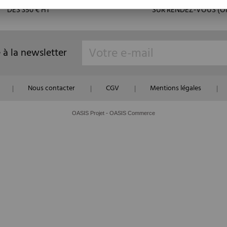
DÈS 350 € HT
SUR RENDEZ-VOUS (OI
e à la newsletter
Nous contacter
CGV
Mentions légales
|
|
|
|
-
OASIS Projet
OASIS Commerce