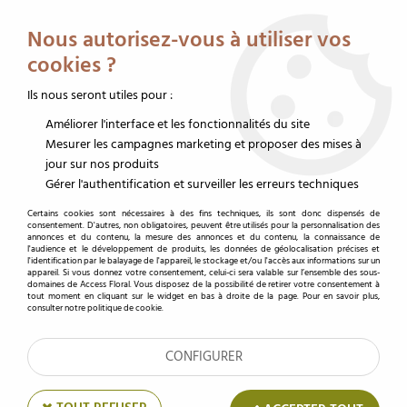
Service client au 02 32 19 14 43
Livraison offerte dès 350 € HT
Nous autorisez-vous à utiliser vos
0
cookies ?
Ils nous seront utiles pour :
Améliorer l'interface et les fonctionnalités du site
Accueil
>
Contenants fleuriste
>
Soucoupe pot de fleur
>
Soucoupe plastique
>
Centre de Table Fond Carré D11 H8 Vert ( x 10 )
Mesurer les campagnes marketing et proposer des mises à
jour sur nos produits
Gérer l'authentification et surveiller les erreurs techniques
Certains cookies sont nécessaires à des fins techniques, ils sont donc dispensés de
consentement. D'autres, non obligatoires, peuvent être utilisés pour la personnalisation des
annonces et du contenu, la mesure des annonces et du contenu, la connaissance de
l'audience et le développement de produits, les données de géolocalisation précises et
l'identification par le balayage de l'appareil, le stockage et/ou l'accès aux informations sur un
appareil. Si vous donnez votre consentement, celui-ci sera valable sur l’ensemble des sous-
domaines de Access Floral. Vous disposez de la possibilité de retirer votre consentement à
tout moment en cliquant sur le widget en bas à droite de la page. Pour en savoir plus,
consulter notre politique de cookie.
CONFIGURER